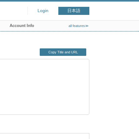
Login
日本語
Account Info
all features≫
Copy Title and URL