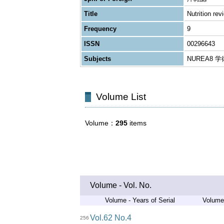
Title
Nutrition rev
Frequency
9
ISSN
00296643
Subjects
NUREA8 
Volume List
Volume
295
items
Volume - Vol. No.
Volume - Years of Serial
Volume 
Vol.62 No.4
256