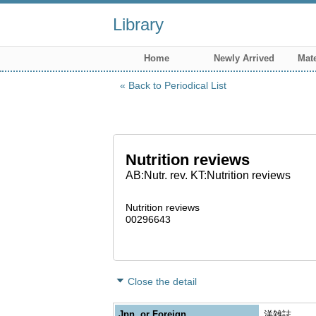
Library
Home
Newly Arrived
Mate
Back to Periodical List
Nutrition reviews
AB:Nutr. rev. KT:Nutrition reviews
Nutrition reviews
00296643
Close the detail
Jpn. or Foreign
洋雑誌