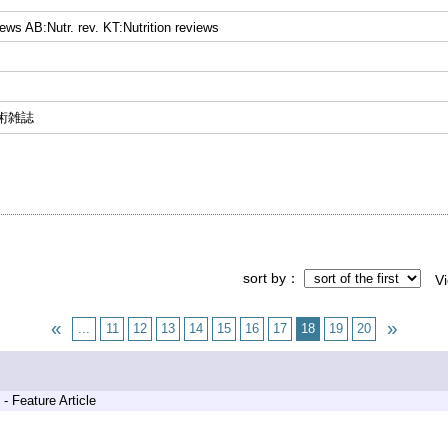
iews AB:Nutr. rev. KT:Nutrition reviews
学術雑誌
sort by
V
...
11
12
13
14
15
16
17
18
19
20
- Feature Article