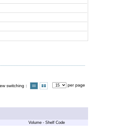
per page
iew switching
Volume - Shelf Code