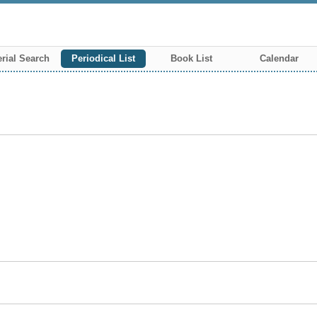
rial Search
Periodical List
Book List
Calendar