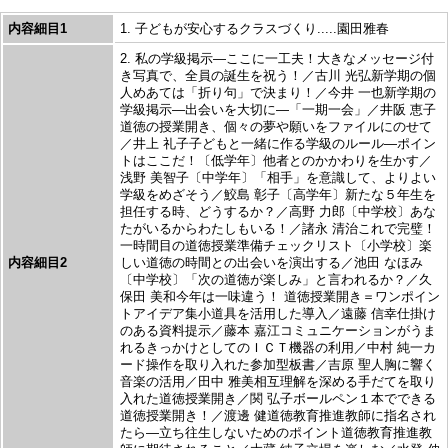
内容細目1
1. 子どもが安心するクラスづくり.....園田雅春
2. 私の学級掲示―ここに一工夫！大きなメッセージ付
き写真で、全員の誕生を祝う！／古川 光弘新学期の個
人めあては「折り句」で決まり！／今井 一也新学期の
学級掲示―出会いを大切に―「一期一会」／井阪 恵子
道徳の授業開き、個々の夢や願いをファイルにのせて
／井上 礼子子どもと一緒に作る学級のルール―ポイン
トはここだ！〔低学年〕他者とのかかわりを生かす／
浅野 美智子〔中学年〕「相手」を意識して、よりよい
学級をめざそう／鮫島 彰子〔高学年〕新たな５年生を
担任する時、どうするか？／高野 力郎〔中学校〕あな
たがいるからわたしもいる！／諸永 清治これで完璧！
一時間目の道徳授業準備チェックリスト〔小学校〕楽
内容細目2
しい道徳の時間との出会いを演出する／池田 なほみ
〔中学校〕「次の道徳が楽しみ」と言われるか？／久
保田 美和今年は一味違う！ 道徳授業開き＝ワンポイン
トアイデア集小道具を活用した導入／遠藤 信幸仕掛け
のある資料提示／藤本 嘉江コミュニケーションがうま
れるきっかけとしてのＩＣＴ機器の利用／中村 純一カ
ード操作を取り入れた参加型板書／吉原 聖人胸に響く
音楽の活用／田中 雅美相互理解を深める手だてを取り
入れた道徳授業開き／関 弘子ボールペン１本でできる
道徳授業開き！／渡邊 健道徳教育推進教師に指名され
たら―立ち往生しないためのポイント道徳教育推進教