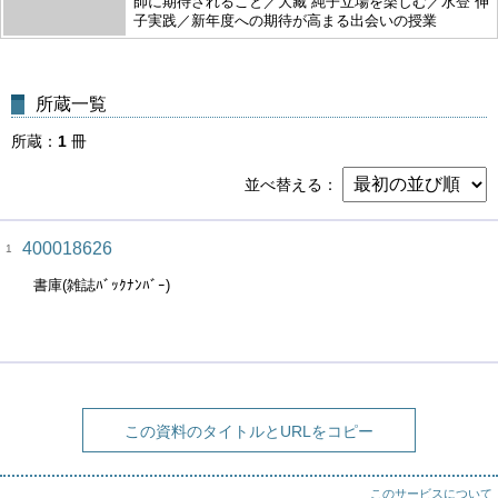
師に期待されること／大藏 純子立場を楽しむ／水登 伸
子実践／新年度への期待が高まる出会いの授業
所蔵一覧
所蔵
1
冊
並べ替える
400018626
1
書庫(雑誌ﾊﾞｯｸﾅﾝﾊﾞｰ)
この資料のタイトルとURLをコピー
このサービスについて