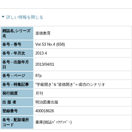
詳しい情報を閉じる
雑誌名,シリーズ
道徳教育
名
各号 - 巻号
Vol.53 No.4 (658)
各号 - 年月次
2013.4
各号 - 出版年月
2013/04/01
日
各号 - ページ
87p
各号 - 特集記事
“学級開き”＆“道徳開き”＝成功のシナリオ
発行頻度
月刊
出 版 者
明治図書出版
登録番号
400018626
各号 - 配架場所
書庫(雑誌ﾊﾞｯｸﾅﾝﾊﾞｰ)
コード