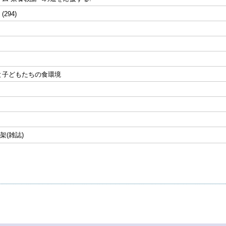
 (294)
と子どもたちの食環境
誌架(雑誌)