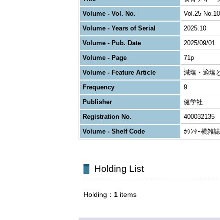
Volume - Vol. No.
Vol.25 No.10
Volume - Years of Serial
2025.10
Volume - Pub. Date
2025/09/01
Volume - Page
71p
Volume - Feature Article
減塩・適塩
Frequency
9
Publisher
健学社
Registration No.
400032135
Volume - Shelf Code
ｶｳﾝﾀｰ横雑
Holding List
Holding
1
items