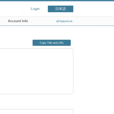
Login
日本語
Account Info
all features≫
Copy Title and URL