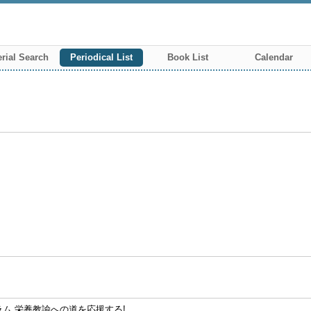
rial Search
Periodical List
Book List
Calendar
ム 栄養教諭への道を応援する!