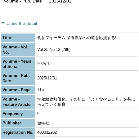
Volume - Pub. Date
2025/12/01
Close the detail
Title
食育フォーラム 栄養教諭への道を応援する!
Volume - Vol.
Vol.25 No.12 (296)
No.
Volume - Years
2025.12
of Serial
Volume - Pub.
2025/12/01
Date
Volume - Page
71p
Volume -
学校給食無償化、その前に 「よく食べること」を共に
Feature Article
考えていく食育
Frequency
9
Publisher
健学社
Registration No.
400032202