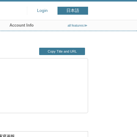
Login
日本語
Account Info
all features≫
Copy Title and URL
冊家庭画報