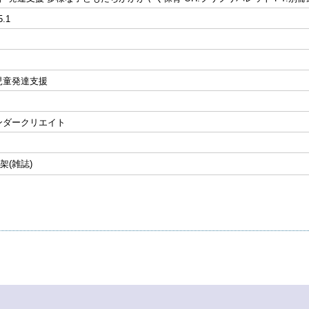
5.1
児童発達支援
ンダークリエイト
誌架(雑誌)