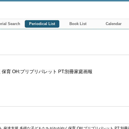
rial Search
Periodical List
Book List
Calendar
育 OH:プリプリパレット PT:別冊家庭画報
パレット 発達支援 多様な子どもたちがかがやく保育 OH:プリプリパレット PT:別