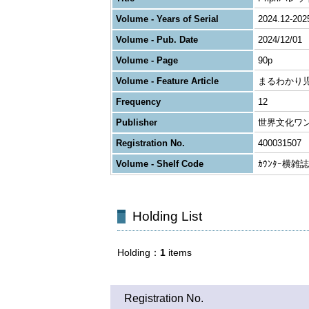
Volume - Years of Serial
2024.12-202
Volume - Pub. Date
2024/12/01
Volume - Page
90p
Volume - Feature Article
まるわかり
Frequency
12
Publisher
世界文化ワ
Registration No.
400031507
Volume - Shelf Code
ｶｳﾝﾀｰ横雑
Holding List
Holding
1
items
Registration No.