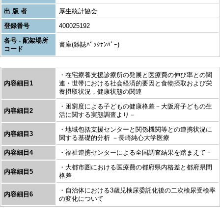
出 版 者
厚生統計協会
登録番号
400025192
各号 - 配架場所
書庫(雑誌ﾊﾞｯｸﾅﾝﾊﾞｰ)
コード
・在宅療養支援診療所の発展と医療費の伸び率との関
内容細目1
連・世帯における社会経済的要因と食物摂取および栄
養摂取状況，健康状態の関連
・困窮度による子どもの健康格差－大阪府子どもの生
内容細目2
活に関する実態調査より－
・地域包括支援センターと関係機関等との連携状況に
内容細目3
関する基礎的分析 －長崎純心大学医療
内容細目4
・福祉連携センターによる全国調査結果を踏まえて－
・大都市圏における医療費の都府県内格差と都府県間
内容細目5
格差
・自治体における3歳児検尿委託化後の二次検尿受検率
内容細目6
の変化について