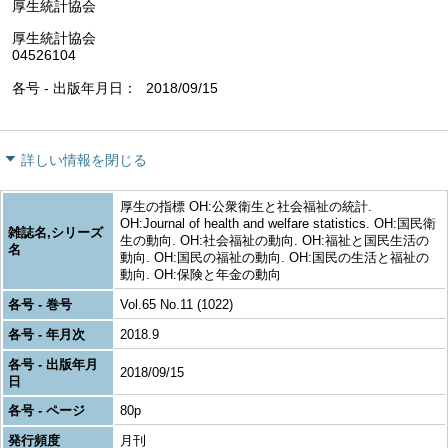
厚生統計協会
厚生統計協会
04526104
各号 - 出版年月日
2018/09/15
詳しい情報を閉じる
厚生の指標 OH:公衆衛生と社会福祉の統計.
OH:Journal of health and welfare statistics. OH:国民衛
雑誌名,シリーズ
生の動向. OH:社会福祉の動向. OH:福祉と国民生活の
名
動向. OH:国民の福祉の動向. OH:国民の生活と福祉の
動向. OH:保険と年金の動向
各号 - 巻号
Vol.65 No.11 (1022)
各号 - 年月次
2018.9
各号 - 出版年月
2018/09/15
日
各号 - ページ
80p
発行頻度
月刊