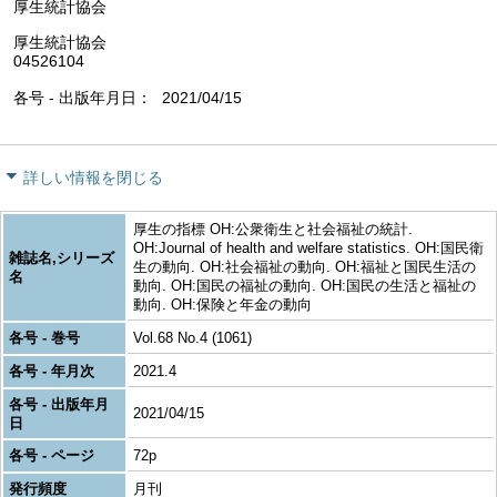
厚生統計協会
厚生統計協会
04526104
各号 - 出版年月日
2021/04/15
詳しい情報を閉じる
厚生の指標 OH:公衆衛生と社会福祉の統計.
OH:Journal of health and welfare statistics. OH:国民衛
雑誌名,シリーズ
生の動向. OH:社会福祉の動向. OH:福祉と国民生活の
名
動向. OH:国民の福祉の動向. OH:国民の生活と福祉の
動向. OH:保険と年金の動向
各号 - 巻号
Vol.68 No.4 (1061)
各号 - 年月次
2021.4
各号 - 出版年月
2021/04/15
日
各号 - ページ
72p
発行頻度
月刊