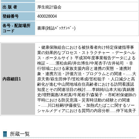
出 版 者
厚生統計協会
登録番号
400028004
各号 - 配架場所
書庫(雑誌ﾊﾞｯｸﾅﾝﾊﾞｰ)
コード
・健康保険組合における被扶養者向け特定保健指導事
業の効果的なプロセス・ストラクチャー －データヘル
ス・ポータルサイト 平成30年度事業報告データによる
検証－.....濱松由莉/井出博生/中尾杏子/古井祐司 ・非
行領域における家族支援内容と連携の実態 －連携対
象・連携方法・評価方法・プログラムとの関連－.....大
内容細目1
原天青/萩生田伸子/笠松将成/笠松聡子 ・人口減少と高
齢化が進む中山間地域在住高齢者における訪問看護認
知度とその関連項目の検討.....李錦純/山本大祐/真鍋雅
史/増野園惠/木村真/牛尾裕子/森菊子 ・市町村保健師の
平時における防災意識－災害時活動の経験との関連
－.....川口桂嗣/伊藤俊弘 ・加熱式たばこに関するソー
シャルメディアにおける質問の内容分析.....仲下祐美子
所蔵一覧