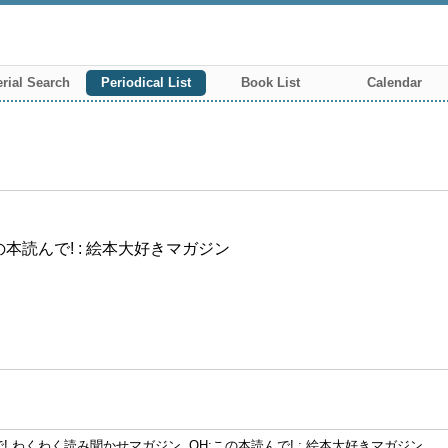
rial Search
Periodical List
Book List
Calendar
の本読んで! : 絵本大好きマガジン
! わくわく読み聞かせマガジン. OH:この本読んで! : 絵本大好きマガジン