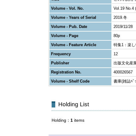
Volume - Vol. No.
Vol.19 No.4 
Volume - Years of Serial
2019.冬
Volume - Pub. Date
2019/11/28
Volume - Page
80p
Volume - Feature Article
特集1：楽し
Frequency
12
Publisher
出版文化産
Registration No.
400026567
Volume - Shelf Code
書庫(雑誌ﾊﾞｯｸ
Holding List
Holding
1
items