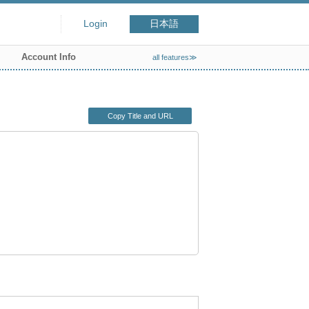
Login
日本語
Account Info
all features≫
Copy Title and URL