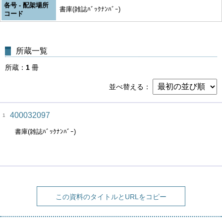
各号 - 配架場所
書庫(雑誌ﾊﾞｯｸﾅﾝﾊﾞｰ)
コード
所蔵一覧
所蔵
1
冊
並べ替える
400032097
1
書庫(雑誌ﾊﾞｯｸﾅﾝﾊﾞｰ)
この資料のタイトルとURLをコピー