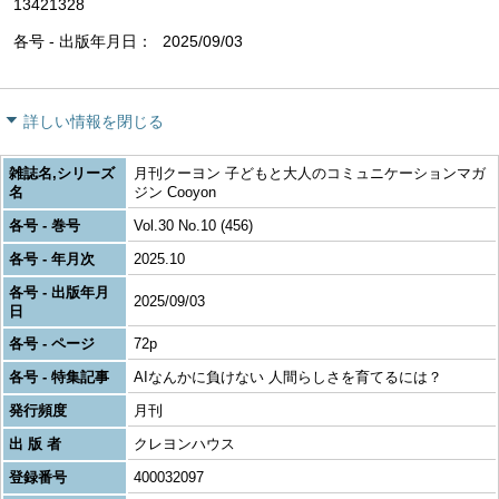
13421328
各号 - 出版年月日
2025/09/03
詳しい情報を閉じる
雑誌名,シリーズ
月刊クーヨン 子どもと大人のコミュニケーションマガ
名
ジン Cooyon
各号 - 巻号
Vol.30 No.10 (456)
各号 - 年月次
2025.10
各号 - 出版年月
2025/09/03
日
各号 - ページ
72p
各号 - 特集記事
AIなんかに負けない 人間らしさを育てるには？
発行頻度
月刊
出 版 者
クレヨンハウス
登録番号
400032097