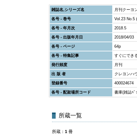
雑誌名,シリーズ名
月刊クーヨン
各号 - 巻号
Vol.23 No.5 
各号 - 年月次
2018.5
各号 - 出版年月日
2018/04/03
各号 - ページ
64p
各号 - 特集記事
すぐにでき
発行頻度
月刊
出 版 者
クレヨンハ
登録番号
400024674
各号 - 配架場所コード
書庫(雑誌ﾊﾞｯｸ
所蔵一覧
所蔵
1
冊