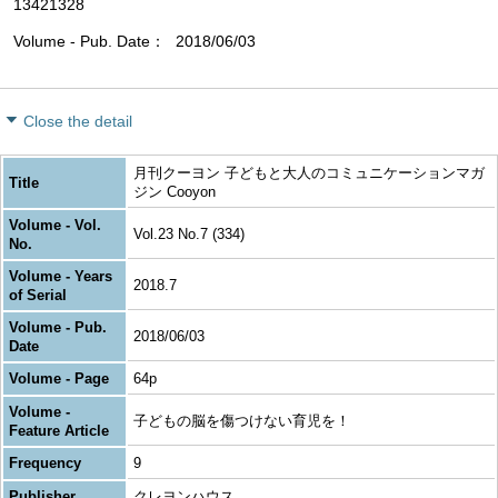
13421328
Volume - Pub. Date
2018/06/03
Close the detail
月刊クーヨン 子どもと大人のコミュニケーションマガ
Title
ジン Cooyon
Volume - Vol.
Vol.23 No.7 (334)
No.
Volume - Years
2018.7
of Serial
Volume - Pub.
2018/06/03
Date
Volume - Page
64p
Volume -
子どもの脳を傷つけない育児を！
Feature Article
Frequency
9
Publisher
クレヨンハウス