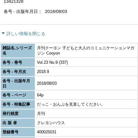
13421328
各号 - 出版年月日
2018/08/03
詳しい情報を閉じる
雑誌名,シリーズ
月刊クーヨン 子どもと大人のコミュニケーションマガ
名
ジン Cooyon
各号 - 巻号
Vol.23 No.9 (337)
各号 - 年月次
2018.9
各号 - 出版年月
2018/08/03
日
各号 - ページ
64p
各号 - 特集記事
だっこ・おんぶを見直してください。
発行頻度
月刊
出 版 者
クレヨンハウス
登録番号
400025031