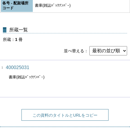
各号 - 配架場所
書庫(雑誌ﾊﾞｯｸﾅﾝﾊﾞｰ)
コード
所蔵一覧
所蔵
1
冊
並べ替える
400025031
1
書庫(雑誌ﾊﾞｯｸﾅﾝﾊﾞｰ)
この資料のタイトルとURLをコピー