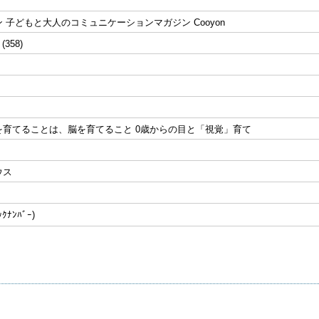
 子どもと大人のコミュニケーションマガジン Cooyon
 (358)
を育てることは、脳を育てること 0歳からの目と「視覚」育て
ウス
ﾅﾝﾊﾞｰ)