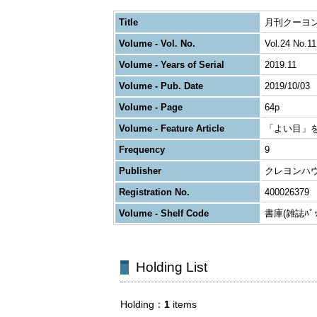
Title
月刊クーヨン
Volume - Vol. No.
Vol.24 No.11
Volume - Years of Serial
2019.11
Volume - Pub. Date
2019/10/03
Volume - Page
64p
Volume - Feature Article
「よい目」
Frequency
9
Publisher
クレヨンハ
Registration No.
400026379
Volume - Shelf Code
書庫(雑誌ﾊﾞｯｸ
Holding List
Holding
1
items