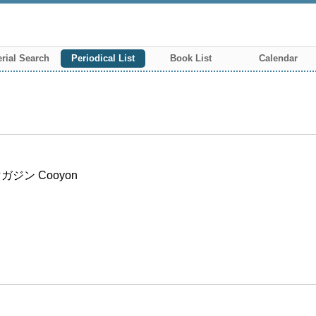
rial Search
Periodical List
Book List
Calendar
ン Cooyon