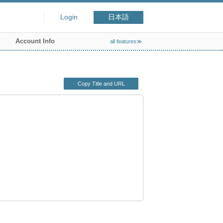
Login
日本語
Account Info
all features≫
Copy Title and URL