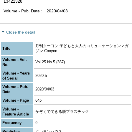
13421328
Volume - Pub. Date
2020/04/03
Close the detail
月刊クーヨン 子どもと大人のコミュニケーションマガ
Title
ジン Cooyon
Volume - Vol.
Vol.25 No.5 (367)
No.
Volume - Years
2020.5
of Serial
Volume - Pub.
2020/04/03
Date
Volume - Page
64p
Volume -
かぞくでできる脱プラスチック
Feature Article
Frequency
9
Publisher
クレヨンハウス