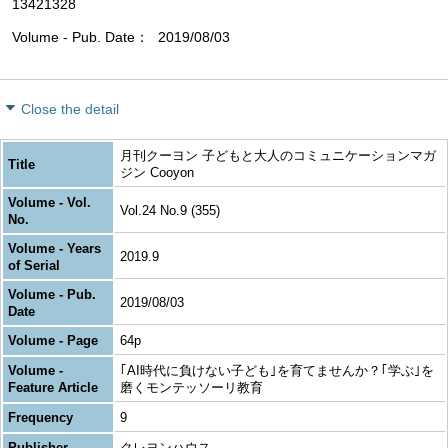
13421328
Volume - Pub. Date
2019/08/03
Close the detail
月刊クーヨン 子どもと大人のコミュニケーションマガ
Title
ジン Cooyon
Volume - Vol.
Vol.24 No.9 (355)
No.
Volume - Years
2019.9
of Serial
Volume - Pub.
2019/08/03
Date
Volume - Page
64p
Volume -
｢AI時代に負けない子ども｣を育てませんか？｢学ぶ｣を
Feature Article
磨くモンテッソーリ教育
Frequency
9
Publisher
クレヨンハウス