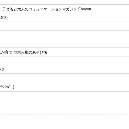
 子どもと大人のコミュニケーションマガジン Cooyon
(403)
もが育つ 地水火風のあそび術
ウス
ﾅﾝﾊﾞｰ)