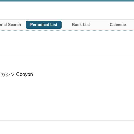
rial Search
Periodical List
Book List
Calendar
ン Cooyon