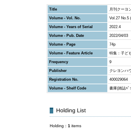
Title
月刊クーヨン
Volume - Vol. No.
Vol.27 No.5 
Volume - Years of Serial
2022.4
Volume - Pub. Date
2022/04/03
Volume - Page
74p
Volume - Feature Article
特集：子ど
Frequency
9
Publisher
クレヨンハ
Registration No.
400029064
Volume - Shelf Code
書庫(雑誌ﾊﾞｯｸ
Holding List
Holding
1
items