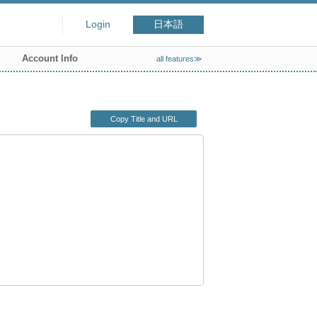
Login
日本語
Account Info
all features≫
Copy Title and URL