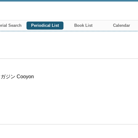
rial Search
Periodical List
Book List
Calendar
ン Cooyon