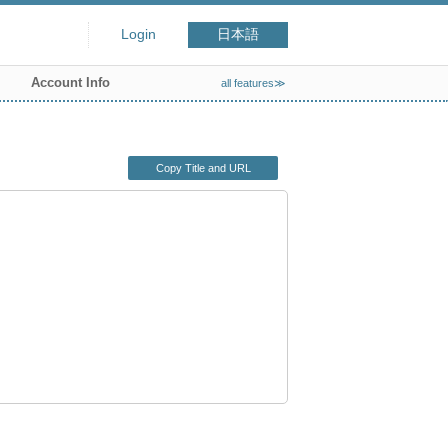
Login
日本語
Account Info
all features≫
Copy Title and URL