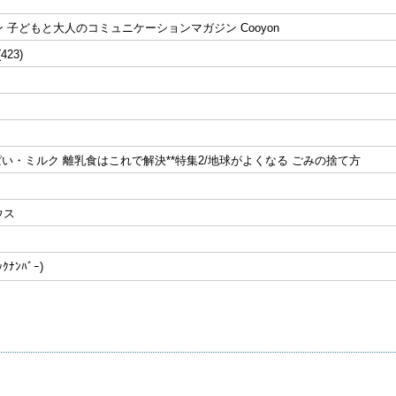
 子どもと大人のコミュニケーションマガジン Cooyon
(423)
ぱい・ミルク 離乳食はこれで解決**特集2/地球がよくなる ごみの捨て方
ウス
ﾅﾝﾊﾞｰ)