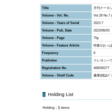
Title
月刊クーヨン
Volume - Vol. No.
Vol.28 No.7 
Volume - Years of Serial
2023.7
Volume - Pub. Date
2023/06/03
Volume - Page
75p
Volume - Feature Article
特集1/おっ
Frequency
9
Publisher
クレヨンハ
Registration No.
400030277
Volume - Shelf Code
書庫(雑誌ﾊﾞｯｸ
Holding List
Holding
1
items