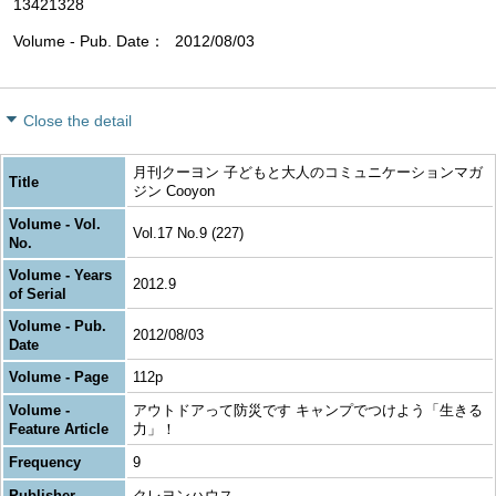
13421328
Volume - Pub. Date
2012/08/03
Close the detail
月刊クーヨン 子どもと大人のコミュニケーションマガ
Title
ジン Cooyon
Volume - Vol.
Vol.17 No.9 (227)
No.
Volume - Years
2012.9
of Serial
Volume - Pub.
2012/08/03
Date
Volume - Page
112p
Volume -
アウトドアって防災です キャンプでつけよう「生きる
Feature Article
力」！
Frequency
9
Publisher
クレヨンハウス