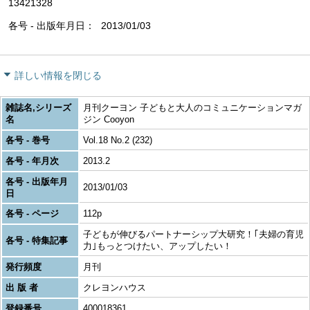
13421328
各号 - 出版年月日
2013/01/03
詳しい情報を閉じる
雑誌名,シリーズ
月刊クーヨン 子どもと大人のコミュニケーションマガ
名
ジン Cooyon
各号 - 巻号
Vol.18 No.2 (232)
各号 - 年月次
2013.2
各号 - 出版年月
2013/01/03
日
各号 - ページ
112p
子どもが伸びるパートナーシップ大研究！｢夫婦の育児
各号 - 特集記事
力｣もっとつけたい、アップしたい！
発行頻度
月刊
出 版 者
クレヨンハウス
登録番号
400018361