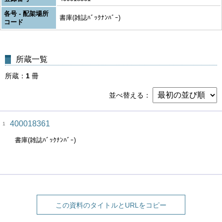
各号 - 配架場所
書庫(雑誌ﾊﾞｯｸﾅﾝﾊﾞｰ)
コード
所蔵一覧
所蔵
1
冊
並べ替える
400018361
1
書庫(雑誌ﾊﾞｯｸﾅﾝﾊﾞｰ)
この資料のタイトルとURLをコピー