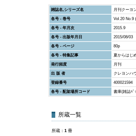
雑誌名,シリーズ名
月刊クーヨン
各号 - 巻号
Vol.20 No.9 
各号 - 年月次
2015.9
各号 - 出版年月日
2015/08/03
各号 - ページ
80p
各号 - 特集記事
夏からはじ
発行頻度
月刊
出 版 者
クレヨンハ
登録番号
400021594
各号 - 配架場所コード
書庫(雑誌ﾊﾞｯｸ
所蔵一覧
所蔵
1
冊