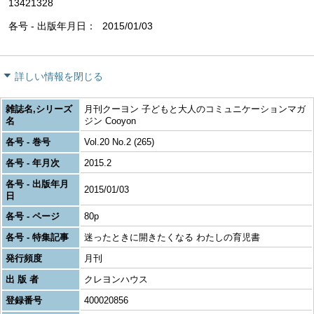
13421328
各号 - 出版年月日
2015/01/03
詳しい情報を閉じる
雑誌名,シリーズ
月刊クーヨン 子どもと大人のコミュニケーションマガ
名
ジン Cooyon
各号 - 巻号
Vol.20 No.2 (265)
各号 - 年月次
2015.2
各号 - 出版年月
2015/01/03
日
各号 - ページ
80p
各号 - 特集記事
迷ったときに開きたくなる わたしの育児書
発行頻度
月刊
出 版 者
クレヨンハウス
登録番号
400020856