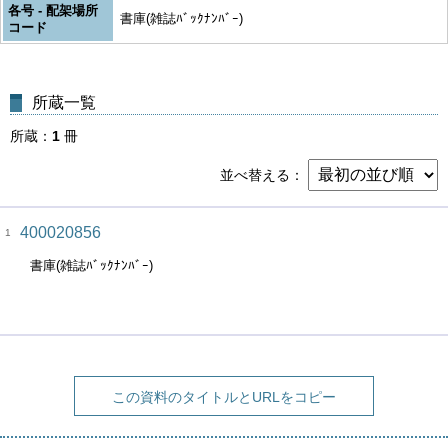
各号 - 配架場所
書庫(雑誌ﾊﾞｯｸﾅﾝﾊﾞｰ)
コード
所蔵一覧
所蔵
1
冊
並べ替える
400020856
1
書庫(雑誌ﾊﾞｯｸﾅﾝﾊﾞｰ)
この資料のタイトルとURLをコピー