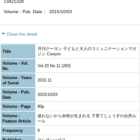
13421328
Volume - Pub. Date
2015/10/03
Close the detail
月刊クーヨン 子どもと大人のコミュニケーションマガ
Title
ジン Cooyon
Volume - Vol.
Vol.20 No.11 (283)
No.
Volume - Years
2015.11
of Serial
Volume - Pub.
2015/10/03
Date
Volume - Page
80p
Volume -
迷わないから余裕が生まれる 子育てじょうずの台所ル
Feature Article
ール
Frequency
9
Publisher
クレヨンハウス