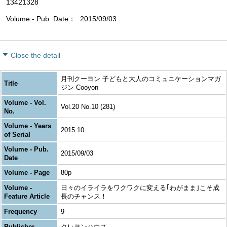
13421328
Volume - Pub. Date
2015/09/03
Close the detail
月刊クーヨン 子どもと大人のコミュニケーションマガ
Title
ジン Cooyon
Volume - Vol.
Vol.20 No.10 (281)
No.
Volume - Years
2015.10
of Serial
Volume - Pub.
2015/09/03
Date
Volume - Page
80p
Volume -
日々のイライラをワクワクに変える｢わがまま｣こそ成
Feature Article
長のチャンス！
Frequency
9
Publisher
クレヨンハウス