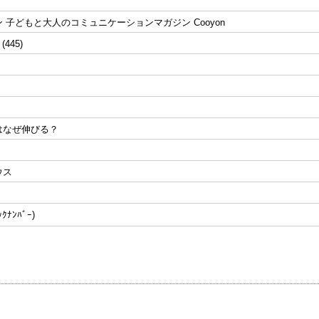
 子どもと大人のコミュニケーションマガジン Cooyon
 (445)
はなぜ伸びる？
ウス
ﾅﾝﾊﾞｰ)