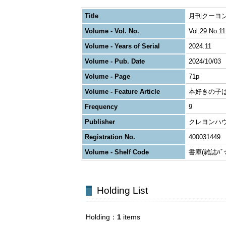
Title
月刊クーヨン
Volume - Vol. No.
Vol.29 No.11
Volume - Years of Serial
2024.11
Volume - Pub. Date
2024/10/03
Volume - Page
71p
Volume - Feature Article
本好きの子
Frequency
9
Publisher
クレヨンハ
Registration No.
400031449
Volume - Shelf Code
書庫(雑誌ﾊﾞｯｸ
Holding List
Holding
1
items