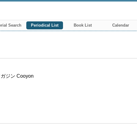
rial Search
Periodical List
Book List
Calendar
ン Cooyon