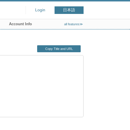
Login
日本語
Account Info
all features≫
Copy Title and URL