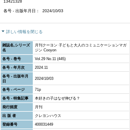
13421328
各号 - 出版年月日
2024/10/03
詳しい情報を閉じる
雑誌名,シリーズ
月刊クーヨン 子どもと大人のコミュニケーションマガ
名
ジン Cooyon
各号 - 巻号
Vol.29 No.11 (445)
各号 - 年月次
2024.11
各号 - 出版年月
2024/10/03
日
各号 - ページ
71p
各号 - 特集記事
本好きの子はなぜ伸びる？
発行頻度
月刊
出 版 者
クレヨンハウス
登録番号
400031449