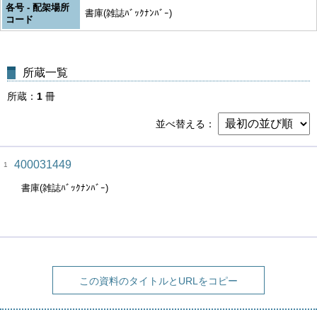
各号 - 配架場所
書庫(雑誌ﾊﾞｯｸﾅﾝﾊﾞｰ)
コード
所蔵一覧
所蔵
1
冊
並べ替える
400031449
1
書庫(雑誌ﾊﾞｯｸﾅﾝﾊﾞｰ)
この資料のタイトルとURLをコピー