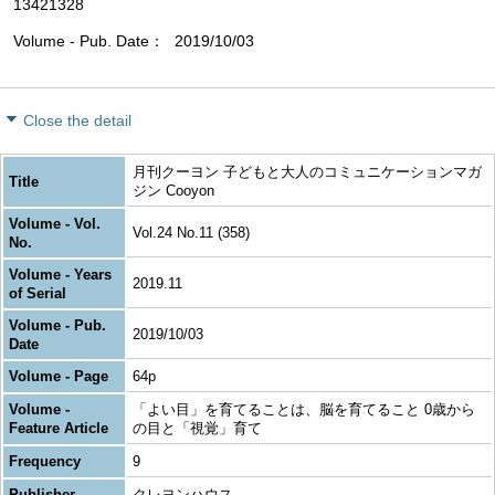
13421328
Volume - Pub. Date
2019/10/03
Close the detail
月刊クーヨン 子どもと大人のコミュニケーションマガ
Title
ジン Cooyon
Volume - Vol.
Vol.24 No.11 (358)
No.
Volume - Years
2019.11
of Serial
Volume - Pub.
2019/10/03
Date
Volume - Page
64p
Volume -
「よい目」を育てることは、脳を育てること 0歳から
Feature Article
の目と「視覚」育て
Frequency
9
Publisher
クレヨンハウス