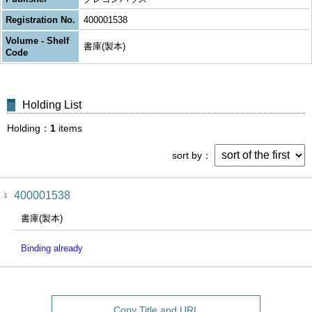
Registration No.
400001538
Volume - Shelf
書庫(製本)
Code
Holding List
Holding
1
items
sort by
400001538
1
書庫(製本)
Binding already
Copy Title and URL