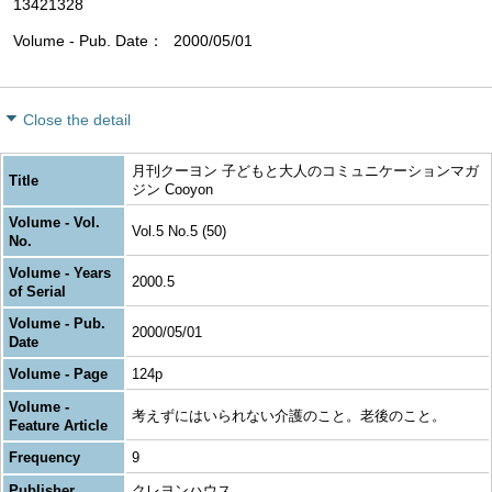
13421328
Volume - Pub. Date
2000/05/01
Close the detail
月刊クーヨン 子どもと大人のコミュニケーションマガ
Title
ジン Cooyon
Volume - Vol.
Vol.5 No.5 (50)
No.
Volume - Years
2000.5
of Serial
Volume - Pub.
2000/05/01
Date
Volume - Page
124p
Volume -
考えずにはいられない介護のこと。老後のこと。
Feature Article
Frequency
9
Publisher
クレヨンハウス