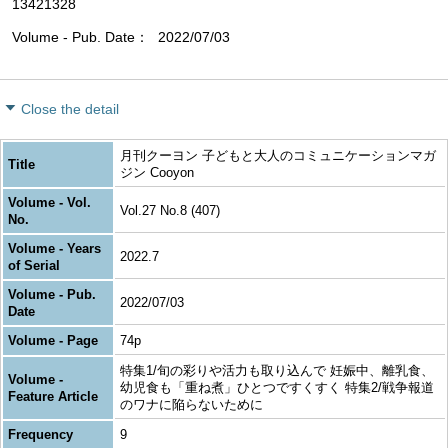
13421328
Volume - Pub. Date
2022/07/03
Close the detail
月刊クーヨン 子どもと大人のコミュニケーションマガ
Title
ジン Cooyon
Volume - Vol.
Vol.27 No.8 (407)
No.
Volume - Years
2022.7
of Serial
Volume - Pub.
2022/07/03
Date
Volume - Page
74p
特集1/旬の彩りや活力も取り込んで 妊娠中、離乳食、
Volume -
幼児食も「重ね煮」ひとつですくすく 特集2/戦争報道
Feature Article
のワナに陥らないために
Frequency
9