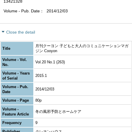
13421328
Volume - Pub. Date
2014/12/03
Close the detail
月刊クーヨン 子どもと大人のコミュニケーションマガ
Title
ジン Cooyon
Volume - Vol.
Vol.20 No.1 (263)
No.
Volume - Years
2015.1
of Serial
Volume - Pub.
2014/12/03
Date
Volume - Page
80p
Volume -
冬の風邪予防とホームケア
Feature Article
Frequency
9
Publisher
クレヨンハウス