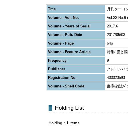
Title
月刊クーヨン
Volume - Vol. No.
Vol.22 No.6 
Volume - Years of Serial
2017.6
Volume - Pub. Date
2017/05/03
Volume - Page
64p
Volume - Feature Article
特集/ 腸と
Frequency
9
Publisher
クレヨンハ
Registration No.
400023593
Volume - Shelf Code
書庫(雑誌ﾊﾞｯｸ
Holding List
Holding
1
items