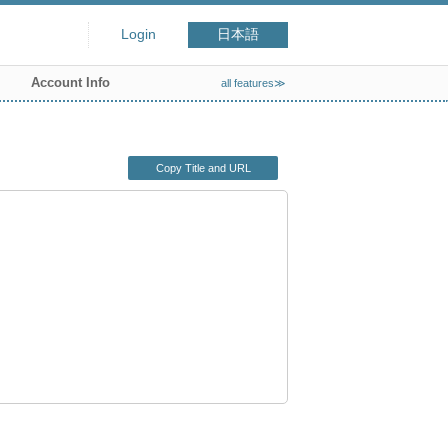
Login
日本語
Account Info
all features≫
Copy Title and URL