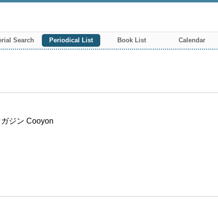
rial Search
Periodical List
Book List
Calendar
ン Cooyon