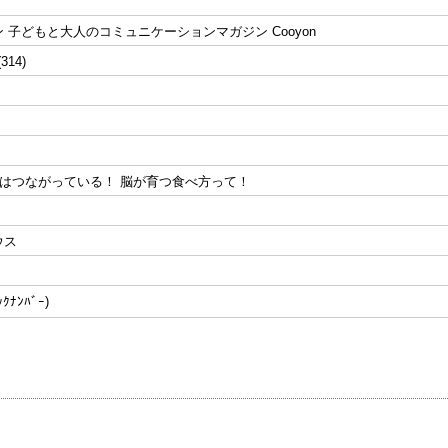
 子どもと大人のコミュニケーションマガジン Cooyon
(314)
脳はつながっている！ 脳が育つ食べ方って！
ウス
ﾅﾝﾊﾞｰ)