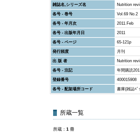
雑誌名,シリーズ名
Nutrition rev
各号 - 巻号
Vol.69 No.2
各号 - 年月次
2011.Feb
各号 - 出版年月日
2011
各号 - ページ
65-121p
発行頻度
月刊
出 版 者
Nutrition rev
各号 - 注記
年間購読2011 
登録番号
400015908
各号 - 配架場所コード
書庫(雑誌ﾊﾞｯｸ
所蔵一覧
所蔵
1
冊