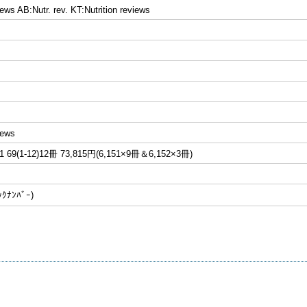
iews AB:Nutr. rev. KT:Nutrition reviews
iews
69(1-12)12冊 73,815円(6,151×9冊＆6,152×3冊)
ﾅﾝﾊﾞｰ)