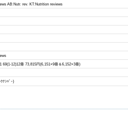
iews AB:Nutr. rev. KT:Nutrition reviews
iews
69(1-12)12冊 73,815円(6,151×9冊＆6,152×3冊)
ﾅﾝﾊﾞｰ)