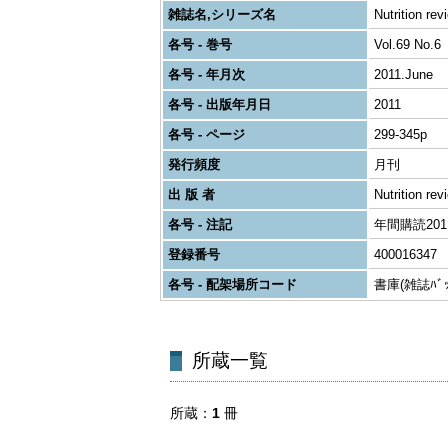
雑誌名,シリーズ名
Nutrition rev
各号 - 巻号
Vol.69 No.6
各号 - 年月次
2011.June
各号 - 出版年月日
2011
各号 - ページ
299-345p
発行頻度
月刊
出 版 者
Nutrition rev
各号 - 注記
年間購読2011 
登録番号
400016347
各号 - 配架場所コード
書庫(雑誌ﾊﾞｯｸ
所蔵一覧
所蔵
1
冊