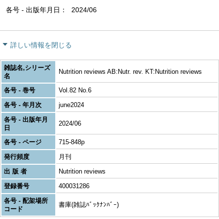
各号 - 出版年月日
2024/06
詳しい情報を閉じる
雑誌名,シリーズ
Nutrition reviews AB:Nutr. rev. KT:Nutrition reviews
名
各号 - 巻号
Vol.82 No.6
各号 - 年月次
june2024
各号 - 出版年月
2024/06
日
各号 - ページ
715-848p
発行頻度
月刊
出 版 者
Nutrition reviews
登録番号
400031286
各号 - 配架場所
書庫(雑誌ﾊﾞｯｸﾅﾝﾊﾞｰ)
コード