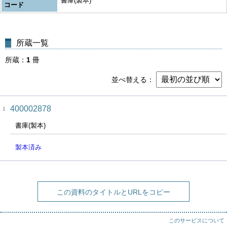
書庫(製本)
コード
所蔵一覧
所蔵
1
冊
並べ替える
400002878
1
書庫(製本)
製本済み
この資料のタイトルとURLをコピー
このサービスについて