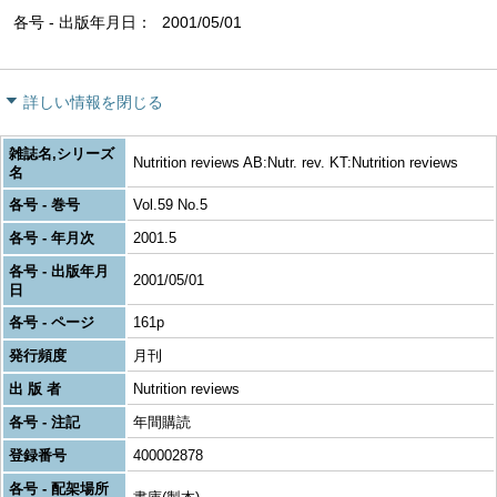
各号 - 出版年月日
2001/05/01
詳しい情報を閉じる
雑誌名,シリーズ
Nutrition reviews AB:Nutr. rev. KT:Nutrition reviews
名
各号 - 巻号
Vol.59 No.5
各号 - 年月次
2001.5
各号 - 出版年月
2001/05/01
日
各号 - ページ
161p
発行頻度
月刊
出 版 者
Nutrition reviews
各号 - 注記
年間購読
登録番号
400002878
各号 - 配架場所