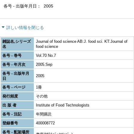
各号 - 出版年月日
2005
詳しい情報を閉じる
雑誌名,シリーズ
Journal of food science AB:J. food sci. KT:Journal of
名
food science
各号 - 巻号
Vol.70 No.7
各号 - 年月次
2005.Sep
各号 - 出版年月
2005
日
各号 - ページ
1冊
発行頻度
その他
出 版 者
Institute of Food Technologists
各号 - 注記
年間購読
登録番号
400008772
各号 - 配架場所