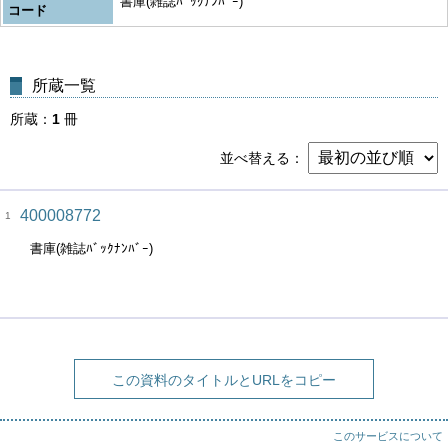
書庫(雑誌ﾊﾞｯｸﾅﾝﾊﾞｰ)
コード
所蔵一覧
所蔵
1
冊
並べ替える
400008772
1
書庫(雑誌ﾊﾞｯｸﾅﾝﾊﾞｰ)
この資料のタイトルとURLをコピー
このサービスについて