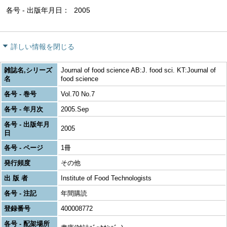
各号 - 出版年月日
2005
詳しい情報を閉じる
雑誌名,シリーズ
Journal of food science AB:J. food sci. KT:Journal of
名
food science
各号 - 巻号
Vol.70 No.7
各号 - 年月次
2005.Sep
各号 - 出版年月
2005
日
各号 - ページ
1冊
発行頻度
その他
出 版 者
Institute of Food Technologists
各号 - 注記
年間購読
登録番号
400008772
各号 - 配架場所