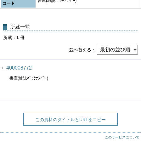
書庫(雑誌ﾊﾞｯｸﾅﾝﾊﾞｰ)
コード
所蔵一覧
所蔵
1
冊
並べ替える
400008772
1
書庫(雑誌ﾊﾞｯｸﾅﾝﾊﾞｰ)
この資料のタイトルとURLをコピー
このサービスについて