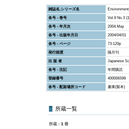
雑誌名,シリーズ名
Environmenta
各号 - 巻号
Vol.9 No.3 (
各号 - 年月次
2004.May
各号 - 出版年月日
2004/04/01
各号 - ページ
73-120p
発行頻度
隔月刊
出 版 者
Japanese So
各号 - 注記
年間購読
登録番号
400006599
各号 - 配架場所コード
書庫(製本)
所蔵一覧
所蔵
1
冊