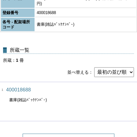
円)
登録番号
400018688
各号 - 配架場所
書庫(雑誌ﾊﾞｯｸﾅﾝﾊﾞｰ)
コード
所蔵一覧
所蔵
1
冊
並べ替える
400018688
1
書庫(雑誌ﾊﾞｯｸﾅﾝﾊﾞｰ)