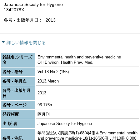
Japanese Society for Hygiene
1342078X
各号 - 出版年月日
2013
詳しい情報を閉じる
雑誌名,シリーズ
Environmental health and preventive medicine
名
OH:Environ. Health Prev. Med.
各号 - 巻号
Vol.18 No.2 (155)
各号 - 年月次
2013.March
各号 - 出版年月
2013
日
各号 - ページ
96-176p
発行頻度
隔月刊
出 版 者
Japanese Society for Hygiene
年間(後払い)購読(68(1)-68(4)4冊＆Environmental health
各号 - 注記
and preventive medicine 18(1)-18(6)6冊，計10冊 8,000