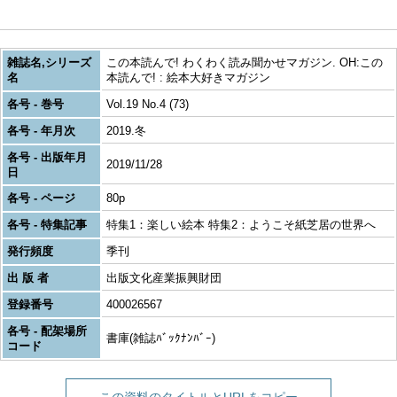
雑誌名,シリーズ
この本読んで! わくわく読み聞かせマガジン. OH:この
名
本読んで! : 絵本大好きマガジン
各号 - 巻号
Vol.19 No.4 (73)
各号 - 年月次
2019.冬
各号 - 出版年月
2019/11/28
日
各号 - ページ
80p
各号 - 特集記事
特集1：楽しい絵本 特集2：ようこそ紙芝居の世界へ
発行頻度
季刊
出 版 者
出版文化産業振興財団
登録番号
400026567
各号 - 配架場所
書庫(雑誌ﾊﾞｯｸﾅﾝﾊﾞｰ)
コード