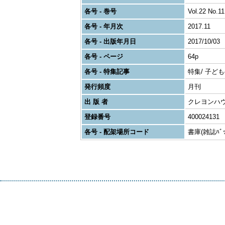
各号 - 巻号
Vol.22 No.11
各号 - 年月次
2017.11
各号 - 出版年月日
2017/10/03
各号 - ページ
64p
各号 - 特集記事
特集/ 子ど
発行頻度
月刊
出 版 者
クレヨンハ
登録番号
400024131
各号 - 配架場所コード
書庫(雑誌ﾊﾞｯｸ