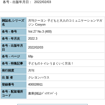
各号 - 出版年月日
2022/02/03
雑誌名,シリーズ
月刊クーヨン 子どもと大人のコミュニケーションマガ
名
ジン Cooyon
各号 - 巻号
Vol.27 No.3 (400)
各号 - 年月次
2022.3
各号 - 出版年月
2022/02/03
日
各号 - ページ
68p
各号 - 特集記事
子どものトイレうまくいく方法！
発行頻度
月刊
出 版 者
クレヨンハウス
登録番号
400028911
各号 - 配架場所
書庫(雑誌ﾊﾞｯｸﾅﾝﾊﾞｰ)
コード