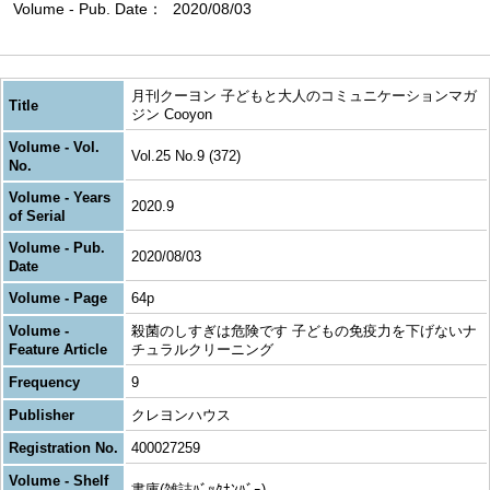
Volume - Pub. Date
2020/08/03
月刊クーヨン 子どもと大人のコミュニケーションマガ
Title
ジン Cooyon
Volume - Vol.
Vol.25 No.9 (372)
No.
Volume - Years
2020.9
of Serial
Volume - Pub.
2020/08/03
Date
Volume - Page
64p
Volume -
殺菌のしすぎは危険です 子どもの免疫力を下げないナ
Feature Article
チュラルクリーニング
Frequency
9
Publisher
クレヨンハウス
Registration No.
400027259
Volume - Shelf
書庫(雑誌ﾊﾞｯｸﾅﾝﾊﾞｰ)