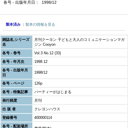
各号 - 出版年月日
1998/12
製本済み
製本の情報を見る
雑誌名,シリーズ
月刊クーヨン 子どもと大人のコミュニケーションマガ
名
ジン Cooyon
各号 - 巻号
Vol.3 No.12 (33)
各号 - 年月次
1998.12
各号 - 出版年月
1998/12
日
各号 - ページ
126p
各号 - 特集記事
パーティーがはじまる
発行頻度
月刊
出 版 者
クレヨンハウス
登録番号
400000114
各号 - 配架場所