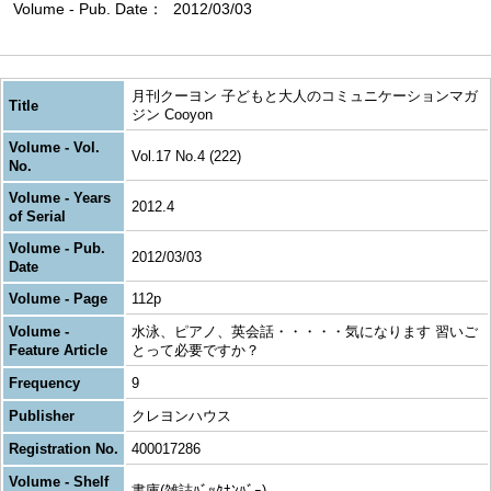
Volume - Pub. Date
2012/03/03
月刊クーヨン 子どもと大人のコミュニケーションマガ
Title
ジン Cooyon
Volume - Vol.
Vol.17 No.4 (222)
No.
Volume - Years
2012.4
of Serial
Volume - Pub.
2012/03/03
Date
Volume - Page
112p
Volume -
水泳、ピアノ、英会話・・・・・気になります 習いご
Feature Article
とって必要ですか？
Frequency
9
Publisher
クレヨンハウス
Registration No.
400017286
Volume - Shelf
書庫(雑誌ﾊﾞｯｸﾅﾝﾊﾞｰ)