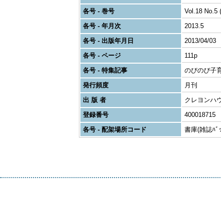
各号 - 巻号
Vol.18 No.5 
各号 - 年月次
2013.5
各号 - 出版年月日
2013/04/03
各号 - ページ
111p
各号 - 特集記事
のびのび子
発行頻度
月刊
出 版 者
クレヨンハ
登録番号
400018715
各号 - 配架場所コード
書庫(雑誌ﾊﾞｯｸ