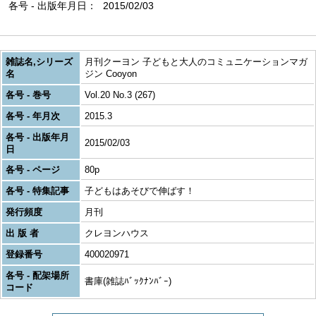
各号 - 出版年月日
2015/02/03
雑誌名,シリーズ
月刊クーヨン 子どもと大人のコミュニケーションマガ
名
ジン Cooyon
各号 - 巻号
Vol.20 No.3 (267)
各号 - 年月次
2015.3
各号 - 出版年月
2015/02/03
日
各号 - ページ
80p
各号 - 特集記事
子どもはあそびで伸ばす！
発行頻度
月刊
出 版 者
クレヨンハウス
登録番号
400020971
各号 - 配架場所
書庫(雑誌ﾊﾞｯｸﾅﾝﾊﾞｰ)
コード