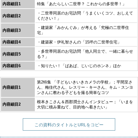
内容細目1
特集「あたらしい二世帯？ これからの多世帯！」
・二世帯同居のお宅訪問「うまくいくコツ、おしえて
内容細目2
ください！」
・建築家「みかんぐみ」が考える「究極の二世帯住
内容細目3
宅」
内容細目4
・建築家・伊礼智さんの「15坪の二世帯住宅」
・多世帯同居のお宅訪問「他人同士で、一緒に暮らせ
内容細目5
る？」
内容細目6
・知りたい！「ばあば、じいじのホンネ」ほか
第2特集 「子どもいきいきカメラの学校」；平間至さ
内容細目1
ん、梅佳代さん、レスリー・キーさん、キム・スンヨ
ンさんに教わる子どもを撮る簡単なコツ
根本きこさん＆西郡潤士さんインタビュー；「いまを
内容細目2
大切に積み重ねて、目的地へ着きたい」
この資料のタイトルとURLをコピー