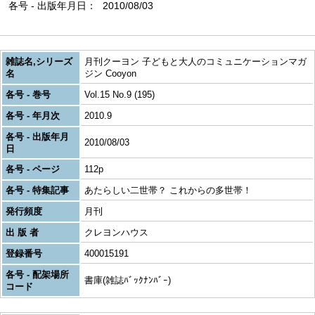
各号 - 出版年月日
2010/08/03
雑誌名,シリーズ
月刊クーヨン 子どもと大人のコミュニケーションマガ
名
ジン Cooyon
各号 - 巻号
Vol.15 No.9 (195)
各号 - 年月次
2010.9
各号 - 出版年月
2010/08/03
日
各号 - ページ
112p
各号 - 特集記事
あたらしい二世帯？ これからの多世帯！
発行頻度
月刊
出 版 者
クレヨンハウス
登録番号
400015191
各号 - 配架場所
書庫(雑誌ﾊﾞｯｸﾅﾝﾊﾞｰ)
コード