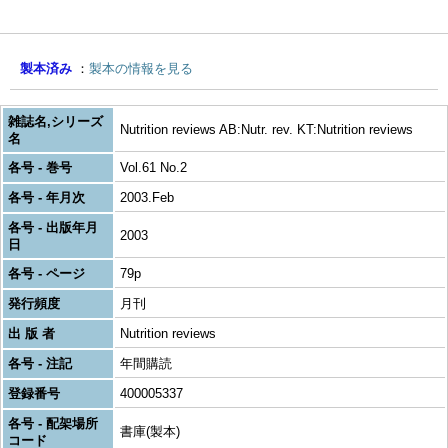
製本済み
製本の情報を見る
雑誌名,シリーズ
Nutrition reviews AB:Nutr. rev. KT:Nutrition reviews
名
各号 - 巻号
Vol.61 No.2
各号 - 年月次
2003.Feb
各号 - 出版年月
2003
日
各号 - ページ
79p
発行頻度
月刊
出 版 者
Nutrition reviews
各号 - 注記
年間購読
登録番号
400005337
各号 - 配架場所
書庫(製本)
コード