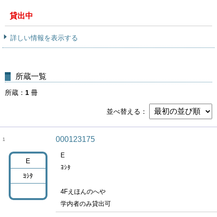
貸出中
詳しい情報を表示する
所蔵一覧
所蔵
1
冊
並べ替える
000123175
1
E
E
ﾖｼﾀ
ﾖｼﾀ
4Fえほんのへや
学内者のみ貸出可