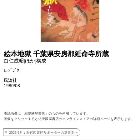
絵本地獄 千葉県安房郡延命寺所蔵
白仁成昭[ほか]構成
E-ｼﾞｺﾞｸ
風涛社
1980/08
表紙画像は「紀伊國屋書店」のものを使用しています。
画像をクリックすると紀伊國屋書店のオンラインストアの詳細ページを表示します。
2026.5月：歴代図書館サポーターの選書本