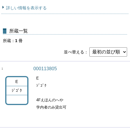
詳しい情報を表示する
所蔵一覧
所蔵
1
冊
並べ替える
000113805
1
E
E
ｼﾞｺﾞｸ
ｼﾞｺﾞｸ
4Fえほんのへや
学内者のみ貸出可