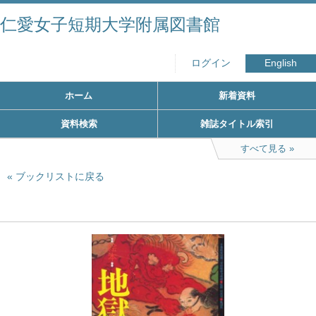
仁愛女子短期大学附属図書館
ログイン
English
ホーム
新着資料
資料検索
雑誌タイトル索引
すべて見る
ブックリストに戻る